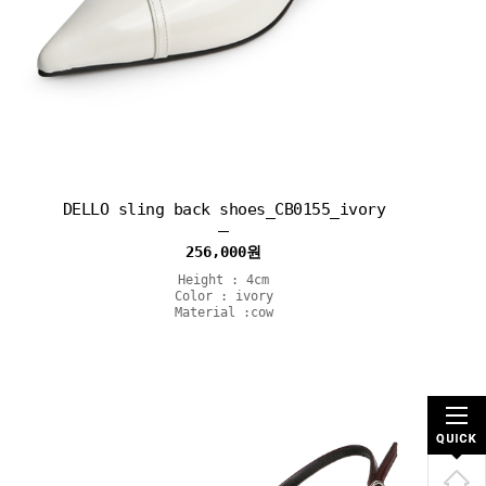
DELLO sling back shoes_CB0155_ivory
256,000
원
Height : 4cm
Color : ivory
Material :cow