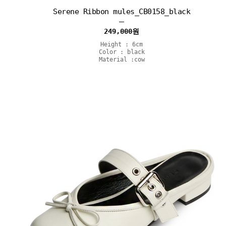
Serene Ribbon mules_CB0158_black
249,000
원
Height : 6cm
Color : black
Material :cow