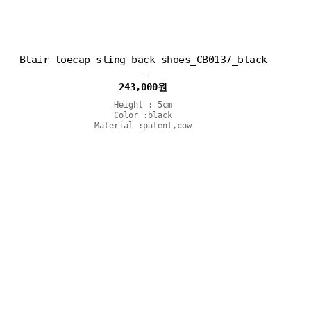
Blair toecap sling back shoes_CB0137_black
243,000
원
Height : 5cm
Color :black
Material :patent,cow