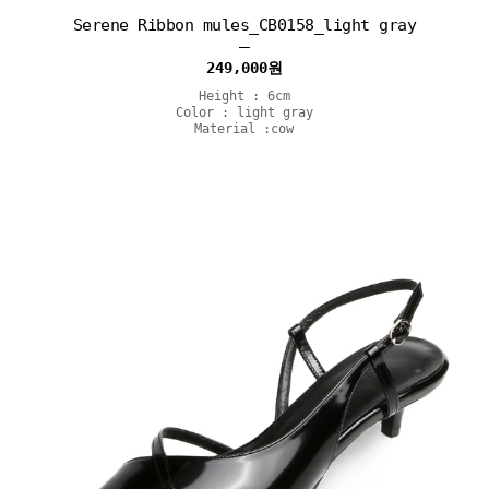
Serene Ribbon mules_CB0158_light gray
249,000
원
Height : 6cm
Color : light gray
Material :cow