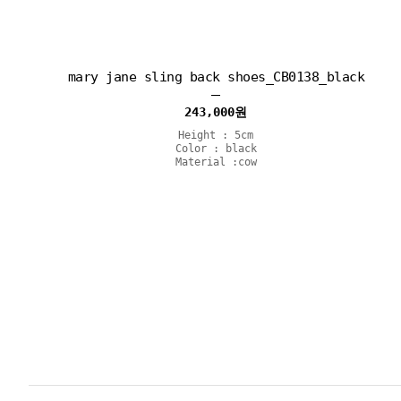
mary jane sling back shoes_CB0138_black
243,000
원
Height : 5cm
Color : black
Material :cow