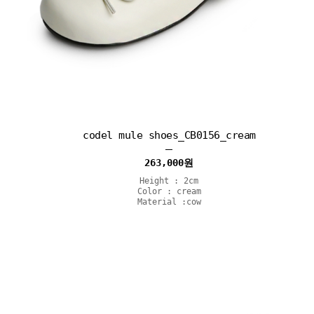
codel mule shoes_CB0156_cream
263,000
원
Height : 2cm
Color : cream
Material :cow