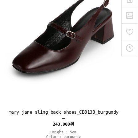
mary jane sling back shoes_CB0138_burgundy
243,000
원
Height : 5cm
Color : burgundy