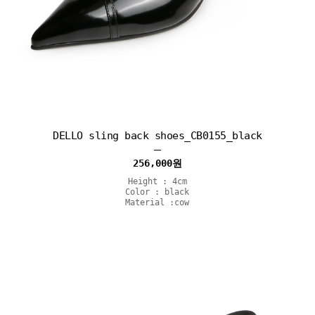
DELLO sling back shoes_CB0155_black
256,000
원
Height : 4cm
Color : black
Material :cow