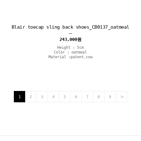
Blair toecap sling back shoes_CB0137_oatmeal
243,000
원
Height : 5cm
Color : oatmeal
Material :patent,cow
>>
1
2
3
4
5
6
7
8
9