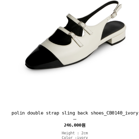
polin double strap sling back shoes_CB0140_ivory
246,000
원
Height : 2cm
Color :ivory