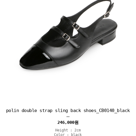
polin double strap sling back shoes_CB0140_black
246,000
원
Height : 2cm
Color : black