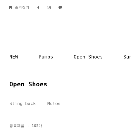
즐겨찾기
NEW
Pumps
Open Shoes
Sa
Open Shoes
Sling back
Mules
등록제품 : 105개