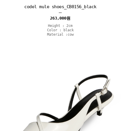
codel mule shoes_CB0156_black
263,000
원
Height : 2cm
Color : black
Material :cow