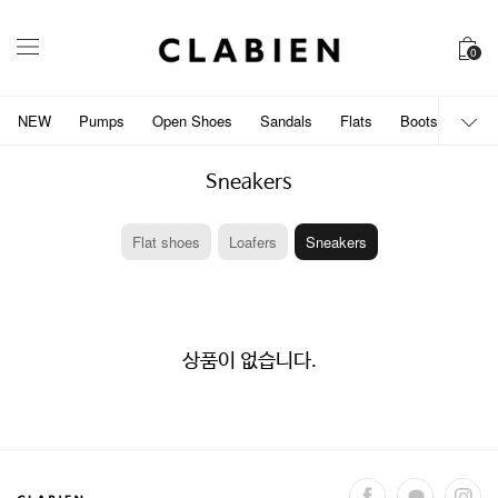
0
NEW
Pumps
Open Shoes
Sandals
Flats
Boots
개인
Sneakers
Flat shoes
Loafers
Sneakers
상품이 없습니다.