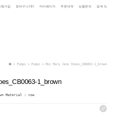
회원가입
장바구니(
0
)
마이페이지
주문내역
상품문의
검색
>
Pumps
>
Pumps
> Moi Mary Jane Shoes_CB0063-1_brown
hoes_CB0063-1_brown
wn Material : cow