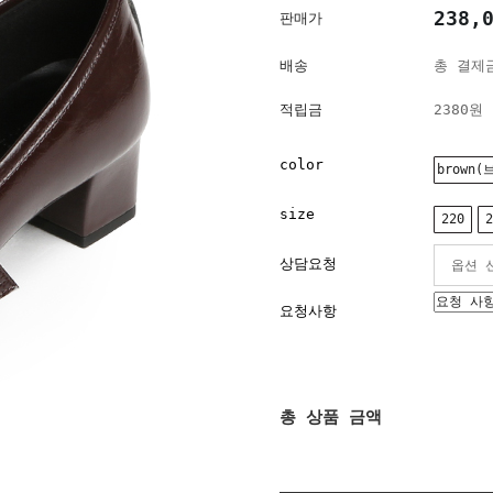
238,
판매가
배송
총 결제금
적립금
2380원
color
brown(
size
220
2
상담요청
요청사항
총 상품 금액