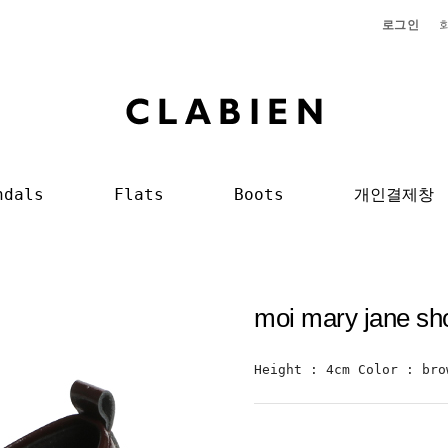
로그인
ndals
Flats
Boots
개인결제창
moi mary jane s
Height : 4cm Color : bro