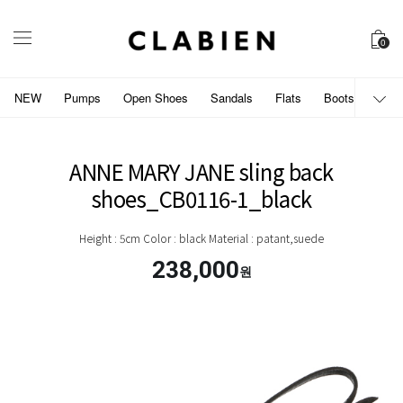
0
NEW
Pumps
Open Shoes
Sandals
Flats
Boots
개인
ANNE MARY JANE sling back
shoes_CB0116-1_black
Height : 5cm Color : black Material : patant,suede
238,000
원